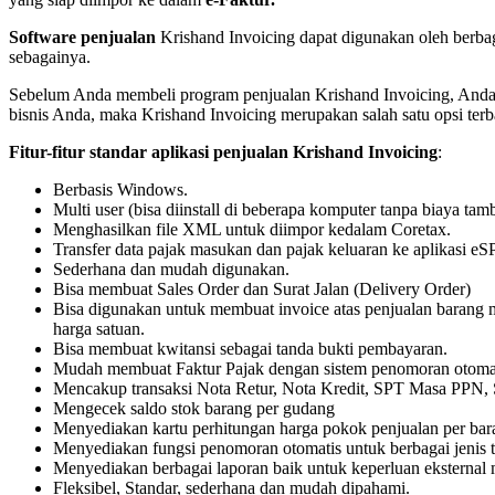
Software penjualan
Krishand Invoicing dapat digunakan oleh berbaga
sebagainya.
Sebelum Anda membeli program penjualan Krishand Invoicing, Anda bi
bisnis Anda, maka Krishand Invoicing merupakan salah satu opsi ter
Fitur-fitur standar aplikasi penjualan Krishand Invoicing
:
Berbasis Windows.
Multi user (bisa diinstall di beberapa komputer tanpa biaya tam
Menghasilkan file XML untuk diimpor kedalam Coretax.
Transfer data pajak masukan dan pajak keluaran ke aplikasi eS
Sederhana dan mudah digunakan.
Bisa membuat Sales Order dan Surat Jalan (Delivery Order)
Bisa digunakan untuk membuat invoice atas penjualan barang mau
harga satuan.
Bisa membuat kwitansi sebagai tanda bukti pembayaran.
Mudah membuat Faktur Pajak dengan sistem penomoran otomati
Mencakup transaksi Nota Retur, Nota Kredit, SPT Masa PPN, 
Mengecek saldo stok barang per gudang
Menyediakan kartu perhitungan harga pokok penjualan per bar
Menyediakan fungsi penomoran otomatis untuk berbagai jenis t
Menyediakan berbagai laporan baik untuk keperluan eksternal 
Fleksibel, Standar, sederhana dan mudah dipahami.