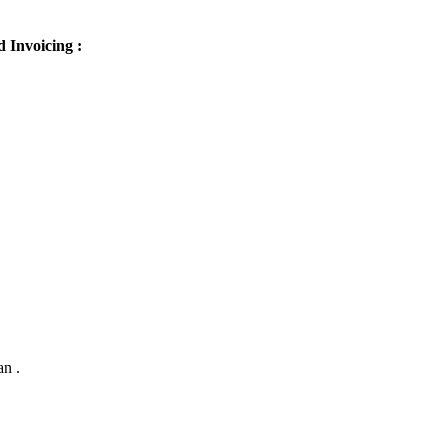
Invoicing :
an .