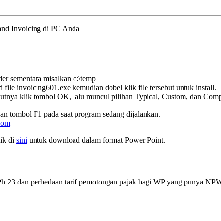
hand Invoicing di PC Anda
der sementara misalkan c:\temp
 file invoicing601.exe kemudian dobel klik file tersebut untuk install.
rikutnya klik tombol OK, lalu muncul pilihan Typical, Custom, dan Comp
n tombol F1 pada saat program sedang dijalankan.
com
lik di
sini
untuk download dalam format Power Point.
h 23 dan perbedaan tarif pemotongan pajak bagi WP yang punya NPWP