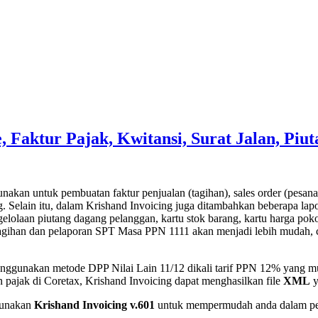
, Faktur Pajak, Kwitansi, Surat Jalan, Piu
nakan untuk pembuatan faktur penjualan (tagihan), sales order (pesanan
. Selain itu, dalam Krishand Invoicing juga ditambahkan beberapa lapo
gelolaan piutang dagang pelanggan, kartu stok barang, kartu harga pok
an dan pelaporan SPT Masa PPN 1111 akan menjadi lebih mudah, cepat,
gunakan metode DPP Nilai Lain 11/12 dikali tarif PPN 12% yang mul
pajak di Coretax, Krishand Invoicing dapat menghasilkan file
XML
y
gunakan
Krishand Invoicing v.601
untuk mempermudah anda dalam pela