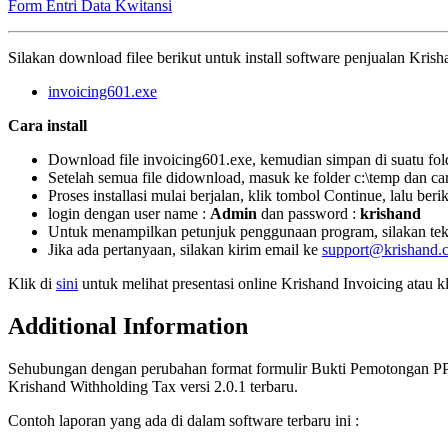
Form Entri Data Kwitansi
Silakan download filee berikut untuk install software penjualan Kris
invoicing601.exe
Cara install
Download file invoicing601.exe, kemudian simpan di suatu fol
Setelah semua file didownload, masuk ke folder c:\temp dan cari
Proses installasi mulai berjalan, klik tombol Continue, lalu be
login dengan user name :
Admin
dan password :
krishand
Untuk menampilkan petunjuk penggunaan program, silakan teka
Jika ada pertanyaan, silakan kirim email ke
support@krishand.
Klik di
sini
untuk melihat presentasi online Krishand Invoicing atau k
Additional Information
Sehubungan dengan perubahan format formulir Bukti Pemotongan PP
Krishand Withholding Tax versi 2.0.1 terbaru.
Contoh laporan yang ada di dalam software terbaru ini :