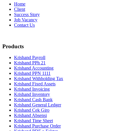
Home
Client
Success Story
Job Vacancy
Contact Us
Products
Krishand Payroll
Krishand PPh 21
Krishand Accounting
Krishand PPN 1111
Krishand Withholding Tax
Krishand Fixed Assets
Krishand Invoicing
Krishand Inventory
Krishand Cash Bank
Krishand General Ledger
Krishand Cek Giro
Krishand Absensi
Krishand Time Sheet
Krishand Purchase Order