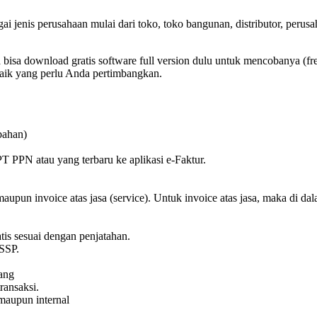
i jenis perusahaan mulai dari toko, toko bangunan, distributor, perus
sa download gratis software full version dulu untuk mencobanya (free 
baik yang perlu Anda pertimbangkan.
bahan)
PT PPN atau yang terbaru ke aplikasi e-Faktur.
pun invoice atas jasa (service). Untuk invoice atas jasa, maka di dal
s sesuai dengan penjatahan.
SSP.
ang
ransaksi.
maupun internal