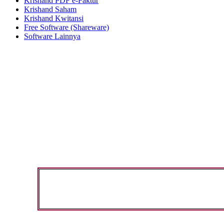
Krishand PDF e-Faktur
Krishand Saham
Krishand Kwitansi
Free Software (Shareware)
Software Lainnya