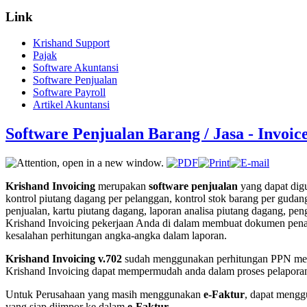
Link
Krishand Support
Pajak
Software Akuntansi
Software Penjualan
Software Payroll
Artikel Akuntansi
Software Penjualan Barang / Jasa - Invoice
Krishand Invoicing
merupakan
software penjualan
yang dapat digu
kontrol piutang dagang per pelanggan, kontrol stok barang per gudang
penjualan, kartu piutang dagang, laporan analisa piutang dagang, pen
Krishand Invoicing pekerjaan Anda di dalam membuat dokumen penagih
kesalahan perhitungan angka-angka dalam laporan.
Krishand Invoicing v.702
sudah menggunakan perhitungan PPN meng
Krishand Invoicing dapat mempermudah anda dalam proses pelaporan 
Untuk Perusahaan yang masih menggunakan
e-Faktur
, dapat meng
yang siap diimpor ke dalam
e-Faktur.