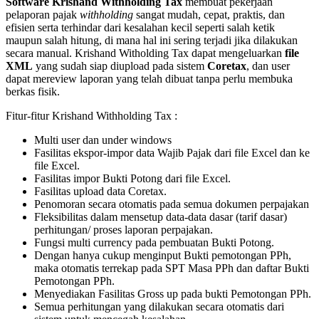
Software Krishand Withholding Tax
membuat pekerjaan
pelaporan pajak
withholding
sangat mudah, cepat, praktis, dan
efisien serta terhindar dari kesalahan kecil seperti salah ketik
maupun salah hitung, di mana hal ini sering terjadi jika dilakukan
secara manual. Krishand Witholding Tax dapat mengeluarkan
file
XML
yang sudah siap diupload pada sistem
Coretax
, dan user
dapat mereview laporan yang telah dibuat tanpa perlu membuka
berkas fisik.
Fitur-fitur Krishand Withholding Tax :
Multi user dan under windows
Fasilitas ekspor-impor data Wajib Pajak dari file Excel dan ke
file Excel.
Fasilitas impor Bukti Potong dari file Excel.
Fasilitas upload data Coretax.
Penomoran secara otomatis pada semua dokumen perpajakan
Fleksibilitas dalam mensetup data-data dasar (tarif dasar)
perhitungan/ proses laporan perpajakan.
Fungsi multi currency pada pembuatan Bukti Potong.
Dengan hanya cukup menginput Bukti pemotongan PPh,
maka otomatis terrekap pada SPT Masa PPh dan daftar Bukti
Pemotongan PPh.
Menyediakan Fasilitas Gross up pada bukti Pemotongan PPh.
Semua perhitungan yang dilakukan secara otomatis dari