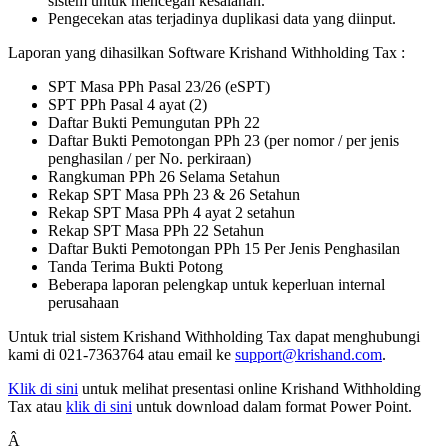
sistem untuk mencegah kesalahan.
Pengecekan atas terjadinya duplikasi data yang diinput.
Laporan yang dihasilkan Software Krishand Withholding Tax :
SPT Masa PPh Pasal 23/26 (eSPT)
SPT PPh Pasal 4 ayat (2)
Daftar Bukti Pemungutan PPh 22
Daftar Bukti Pemotongan PPh 23 (per nomor / per jenis
penghasilan / per No. perkiraan)
Rangkuman PPh 26 Selama Setahun
Rekap SPT Masa PPh 23 & 26 Setahun
Rekap SPT Masa PPh 4 ayat 2 setahun
Rekap SPT Masa PPh 22 Setahun
Daftar Bukti Pemotongan PPh 15 Per Jenis Penghasilan
Tanda Terima Bukti Potong
Beberapa laporan pelengkap untuk keperluan internal
perusahaan
Untuk trial sistem Krishand Withholding Tax dapat menghubungi
kami di 021-7363764 atau email ke
support@krishand.com
.
Klik di sini
untuk melihat presentasi online Krishand Withholding
Tax atau
klik di sini
untuk download dalam format Power Point.
Â