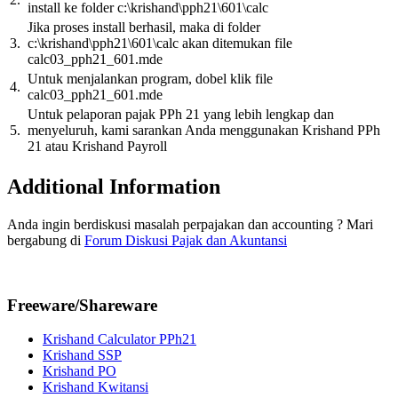
install ke folder c:\krishand\pph21\601\calc
Jika proses install berhasil, maka di folder
3.
c:\krishand\pph21\601\calc akan ditemukan file
calc03_pph21_601.mde
Untuk menjalankan program, dobel klik file
4.
calc03_pph21_601.mde
Untuk pelaporan pajak PPh 21 yang lebih lengkap dan
5.
menyeluruh, kami sarankan Anda menggunakan Krishand PPh
21 atau Krishand Payroll
Additional Information
Anda ingin berdiskusi masalah perpajakan dan accounting ? Mari
bergabung di
Forum Diskusi Pajak dan Akuntansi
Freeware/Shareware
Krishand Calculator PPh21
Krishand SSP
Krishand PO
Krishand Kwitansi