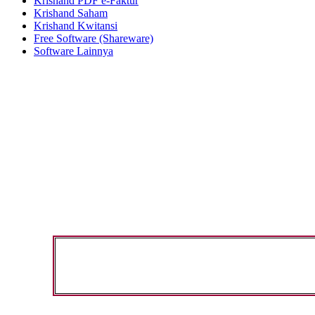
Krishand PDF e-Faktur
Krishand Saham
Krishand Kwitansi
Free Software (Shareware)
Software Lainnya