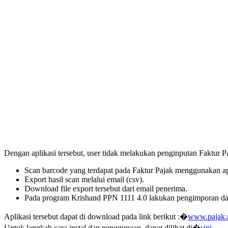
Dengan aplikasi tersebut, user tidak melakukan penginputan Faktur 
Scan barcode yang terdapat pada Faktur Pajak menggunakan a
Export hasil scan melalui email (csv).
Download file export tersebut dari email penerima.
Pada program Krishand PPN 1111 4.0 lakukan pengimporan da
Aplikasi tersebut dapat di download pada link berikut :�
www.pajak.n
Untuk langkah cara instal dan penggunaan, dapat dilihat di�
sini
.