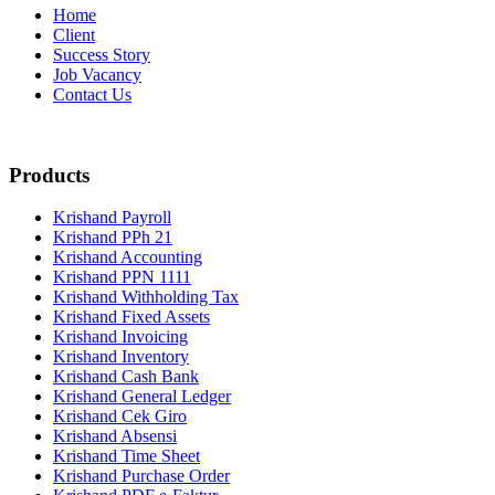
Home
Client
Success Story
Job Vacancy
Contact Us
Products
Krishand Payroll
Krishand PPh 21
Krishand Accounting
Krishand PPN 1111
Krishand Withholding Tax
Krishand Fixed Assets
Krishand Invoicing
Krishand Inventory
Krishand Cash Bank
Krishand General Ledger
Krishand Cek Giro
Krishand Absensi
Krishand Time Sheet
Krishand Purchase Order