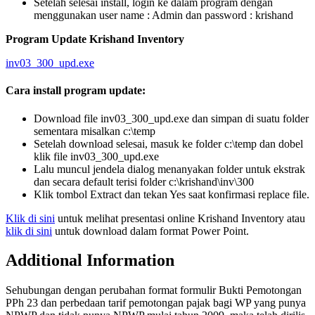
Setelah selesai install, login ke dalam program dengan
menggunakan user name : Admin dan password : krishand
Program Update Krishand Inventory
inv03_300_upd.exe
Cara install program update:
Download file inv03_300_upd.exe dan simpan di suatu folder
sementara misalkan c:\temp
Setelah download selesai, masuk ke folder c:\temp dan dobel
klik file inv03_300_upd.exe
Lalu muncul jendela dialog menanyakan folder untuk ekstrak
dan secara default terisi folder c:\krishand\inv\300
Klik tombol Extract dan tekan Yes saat konfirmasi replace file.
Klik di sini
untuk melihat presentasi online Krishand Inventory atau
klik di sini
untuk download dalam format Power Point.
Additional Information
Sehubungan dengan perubahan format formulir Bukti Pemotongan
PPh 23 dan perbedaan tarif pemotongan pajak bagi WP yang punya